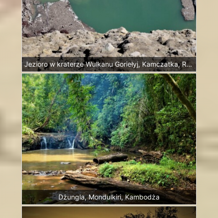
Jezioro w kraterze Wulkanu Goriełyj, Kamczatka, Rosja
Dżungla, Mondulkiri, Kambodża