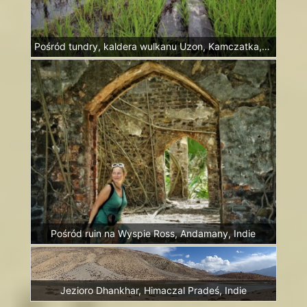
Pośród tundry, kaldera wulkanu Uzon, Kamczatka, Rosja
Pośród ruin na Wyspie Ross, Andamany, Indie
Jezioro Dhankhar, Himaczal Pradeś, Indie