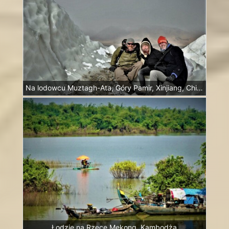
Na lodowcu Muztagh-Ata, Góry Pamir, Xinjiang, Chiny
Łodzie na Rzece Mekong, Kambodża