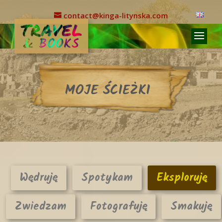
contact@kinga-litynska.com
MOJE ŚCIEŻKI
Wędruję
Spotykam
Eksploruję
Zwiedzam
Fotografuję
Smakuję