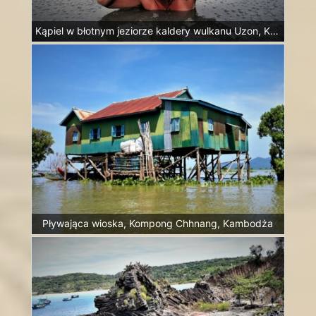
Kąpiel w błotnym jeziorze kaldery wulkanu Uzon, Kamczatka, Rosja
Pływająca wioska, Kompong Chhnang, Kambodża