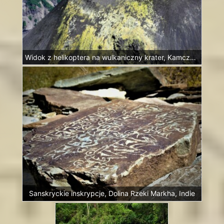
Widok z helikoptera na wulkaniczny krater, Kamczatka, Rosja
Sanskryckie inskrypcje, Dolina Rzeki Markha, Indie